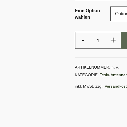
Eine Option
wählen
Tesla-
-
+
Antenne-
LAKSHMI
Menge
ARTIKELNUMMER:
n. v.
KATEGORIE:
Tesla-Antenne
inkl. MwSt.
zzgl.
Versandkos