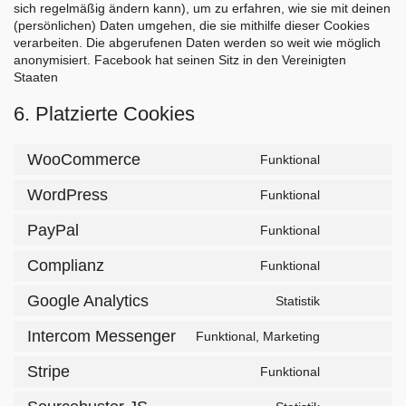
sich regelmäßig ändern kann), um zu erfahren, wie sie mit deinen
(persönlichen) Daten umgehen, die sie mithilfe dieser Cookies
verarbeiten. Die abgerufenen Daten werden so weit wie möglich
anonymisiert. Facebook hat seinen Sitz in den Vereinigten
Staaten
6. Platzierte Cookies
WooCommerce
Funktional
Consent
to
WordPress
Funktional
service
Consent
woocommer
to
PayPal
Funktional
service
Consent
wordpress
to
Complianz
Funktional
service
Consent
paypal
to
Google Analytics
Statistik
service
Consent
complianz
to
Intercom Messenger
Funktional, Marketing
service
Consent
google-
to
Stripe
Funktional
analytics
service
Consent
intercom-
to