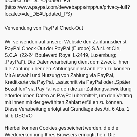
locale.x=de_DE#Updated_PS
(https://www.paypal.com/de/webapps/mpp/ua/privacy-full?
locale.x=de_DE#Updated_PS)
Verwendung von PayPal Check-Out
Wir verwenden auf unserer Website den Zahlungsdienst
PayPal Check-Out der PayPal (Europe) S.à.r.l. et Cie,
S.C.A. (22-24 Boulevard Royal L-2449, Luxemburg;
„PayPal“). Die Datenverarbeitung dient dem Zweck, Ihnen
die Zahlung über den Zahlungsdienst anbieten zu können.
Mit Auswahl und Nutzung von Zahlung via PayPal,
Kreditkarte via PayPal, Lastschrift via PayPal oder „Später
Bezahlen“ via PayPal werden die zur Zahlungsabwicklung
erforderlichen Daten an PayPal übermittelt, um den Vertrag
mit Ihnen mit der gewählten Zahlart erfüllen zu können.
Diese Verarbeitung erfolgt auf Grundlage des Art. 6 Abs. 1
lit. b DSGVO.
Hierbei können Cookies gespeichert werden, die die
Wiedererkennung Ihres Browsers ermöglichen. Die