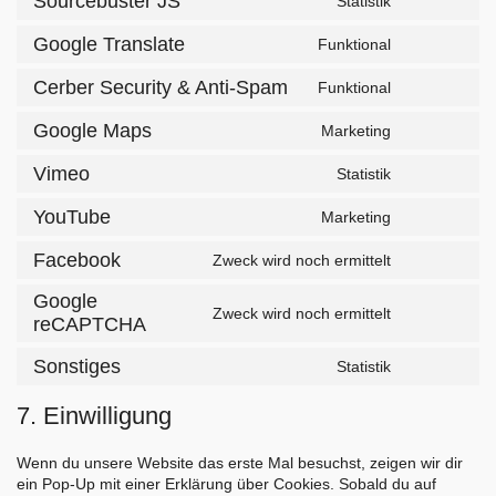
Sourcebuster JS
Statistik
messenger
service
Consent
stripe
to
Google Translate
Funktional
service
Consent
sourcebuste
to
Cerber Security & Anti-Spam
Funktional
js
service
Consent
google-
to
Google Maps
Marketing
translate
service
Consent
cerber-
to
Vimeo
Statistik
security-
service
Consent
&-
google-
to
YouTube
Marketing
anti-
maps
service
Consent
spam
vimeo
to
Facebook
Zweck wird noch ermittelt
service
Consent
youtube
to
Google
service
Zweck wird noch ermittelt
reCAPTCHA
Consent
facebook
to
Sonstiges
service
Statistik
Consent
google-
to
recaptcha
7. Einwilligung
service
sonstiges
Wenn du unsere Website das erste Mal besuchst, zeigen wir dir
ein Pop-Up mit einer Erklärung über Cookies. Sobald du auf