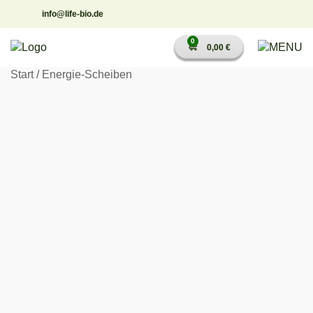
Zum
info@life-bio.de
Inhalt
springen
0
0,00
€
Start
/
Energie-Scheiben