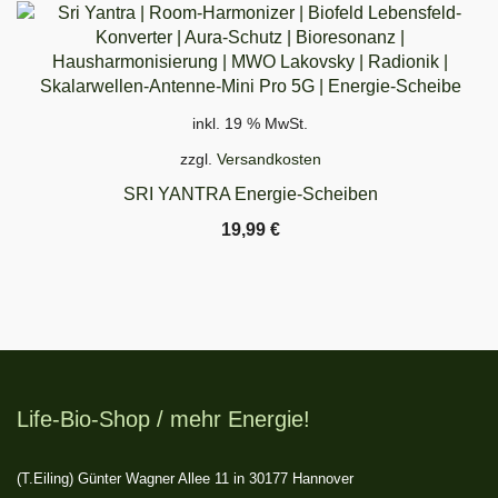
19,99 €
14,99 €.
SCHNELLANSICHT
inkl. 19 % MwSt.
zzgl.
Versandkosten
SRI YANTRA Energie-Scheiben
19,99
€
Life-Bio-Shop / mehr Energie!
(T.Eiling) Günter Wagner Allee 11 in 30177 Hannover