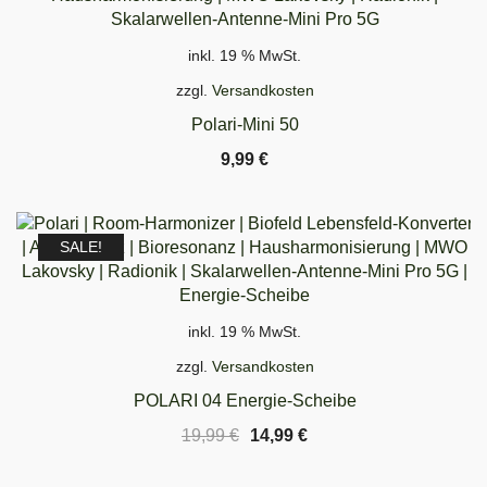
SCHNELLANSICHT
inkl. 19 % MwSt.
zzgl.
Versandkosten
Polari-Mini 50
9,99
€
SALE!
SCHNELLANSICHT
inkl. 19 % MwSt.
zzgl.
Versandkosten
POLARI 04 Energie-Scheibe
Ursprünglicher
Aktueller
19,99
€
14,99
€
Preis
Preis
war:
ist: