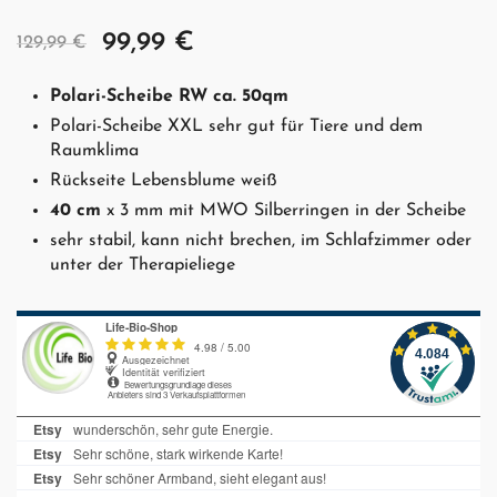
Ursprünglicher
Aktueller
99,99
€
129,99
€
Preis
Preis
Polari-Scheibe RW ca. 50qm
war:
ist:
Polari-Scheibe XXL sehr gut für Tiere und dem
129,99 €
99,99 €.
Raumklima
Rückseite Lebensblume weiß
40 cm
x 3 mm mit MWO Silberringen in der Scheibe
sehr stabil, kann nicht brechen, im Schlafzimmer oder
unter der Therapieliege