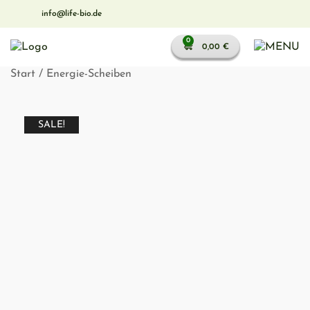
Zum
info@life-bio.de
Inhalt
springen
0
0,00
€
Start
/
Energie-Scheiben
SALE!