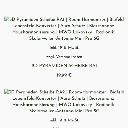
SCHNELLANSICHT
inkl. 19 % MwSt.
zzgl.
Versandkosten
5D PYRAMIDEN-SCHEIBE RA1
19,99
€
SCHNELLANSICHT
inkl. 19 % MwSt.